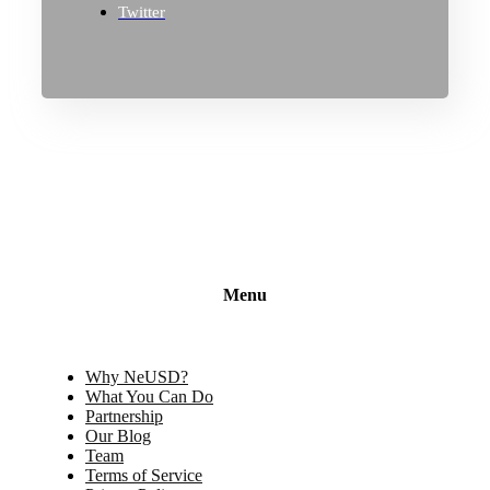
Twitter
Menu
Why NeUSD?
What You Can Do
Partnership
Our Blog
Team
Terms of Service