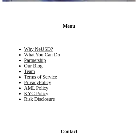
Menu
Why NeUSD?
What You Can Do
Partnership
Our Blog
Team
Terms of Service
PrivacyPolicy
AML Policy
KYC Policy
Risk Disclosure
Contact