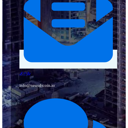
メール
info@neusd-coin.io