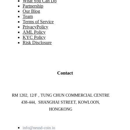
What You Can Do
Partnership
Our Blog
Team
Terms of Service
PrivacyPolicy
AML Policy
KYC Policy
Risk Disclosure
Contact
RM 1202, 12/F , TUNG CHUN COMMERCIAL CENTRE
438-444, SHANGHAI STREET, KOWLOON,
HONGKONG
info@neusd-coin.io