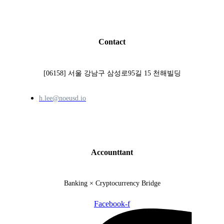
Contact
[06158] 서울 강남구 삼성로95길 15 천해빌딩
h.lee@noeusd.io​
Accounttant
Banking × Cryptocurrency Bridge
Facebook-f