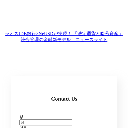
ラオスJDB銀行×NeUSDが実現！ 「法定通貨と暗号資産」
統合管理の金融新モデル – ニュースライト
Contact Us
성
이름