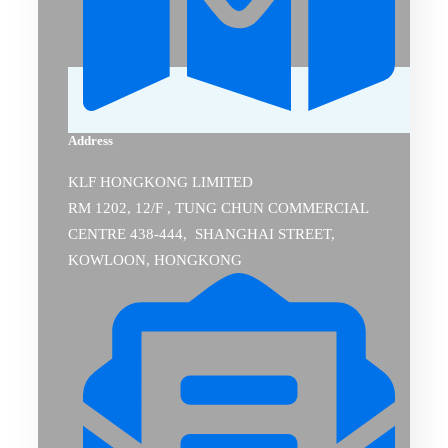
Address
KLF HONGKONG LIMITED
RM 1202, 12/F , TUNG CHUN COMMERCIAL
CENTRE 438-444, SHANGHAI STREET,
KOWLOON, HONGKONG