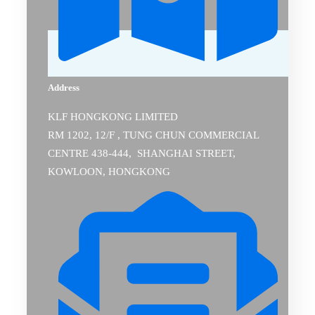
Address
KLF HONGKONG LIMITED
RM 1202, 12/F , TUNG CHUN COMMERCIAL
CENTRE 438-444, SHANGHAI STREET,
KOWLOON, HONGKONG