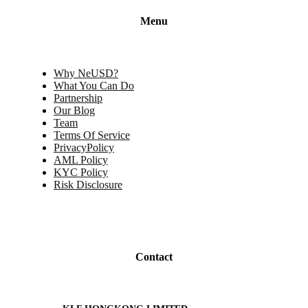
Menu
Why NeUSD?
What You Can Do
Partnership
Our Blog
Team
Terms Of Service
PrivacyPolicy
AML Policy
KYC Policy
Risk Disclosure
Contact