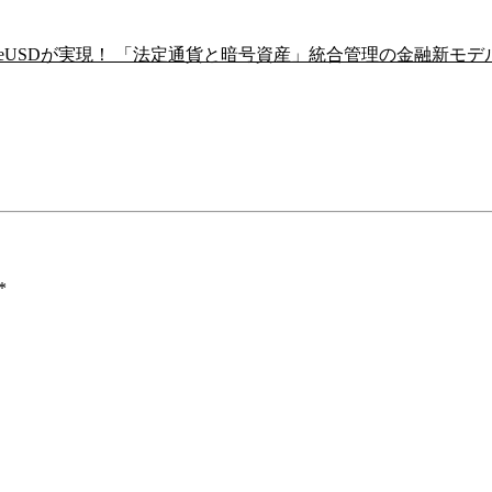
NeUSDが実現！ 「法定通貨と暗号資産」統合管理の金融新モデ
*