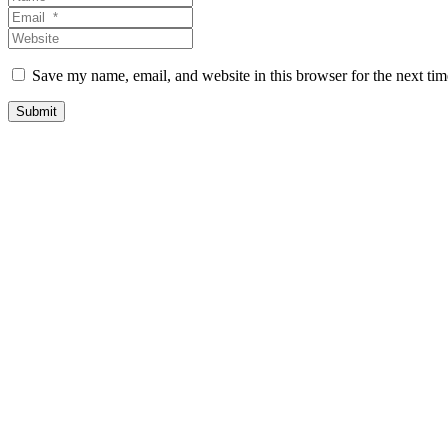
a
E
m
m
W
e
a
e
*
i
b
Save my name, email, and website in this browser for the next ti
l
s
*
i
Submit
t
e