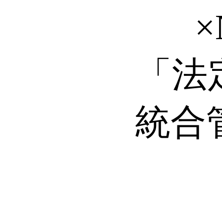
「法
統合