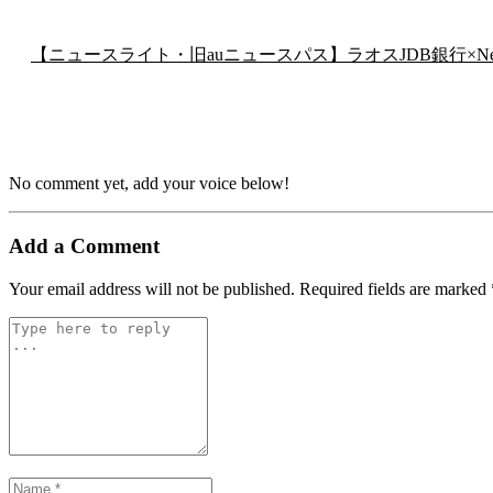
【ニュースライト・旧auニュースパス】ラオスJDB銀行×
No comment yet, add your voice below!
Add a Comment
Your email address will not be published.
Required fields are marked
C
o
m
m
e
n
t
*
N