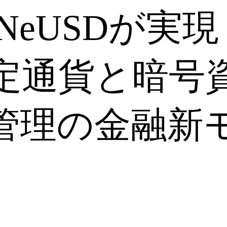
×NeUSDが実現
定通貨と暗号
管理の金融新