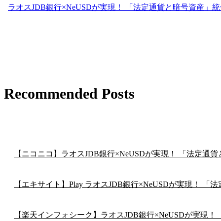
ラオスJDB銀行×NeUSDが実現！ 「法定通貨と暗号資産
Recommended Posts
【ニコニコ】ラオスJDB銀行×NeUSDが実現！ 「法定
【エキサイト】Play ラオスJDB銀行×NeUSDが実現！
【楽天インフォシーク】ラオスJDB銀行×NeUSDが実現