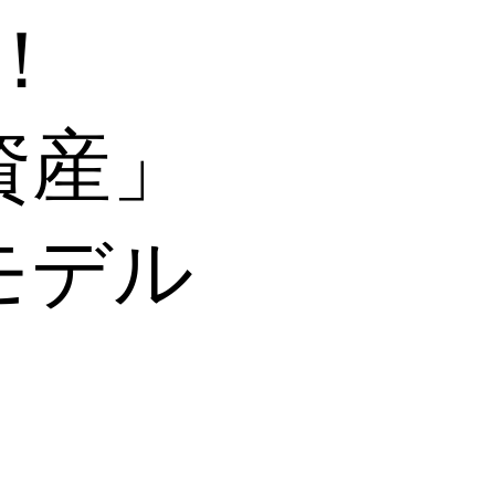
！
資産」
モデル