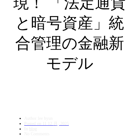
現！ 「法定通貨
と暗号資産」統
合管理の金融新
モデル
Author
lee hyun
Posted on
11 12 月, 2025
In
blog
No Comments