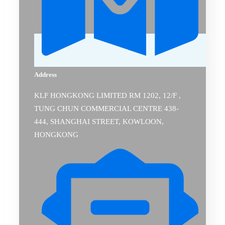
Address
KLF HONGKONG LIMITED RM 1202, 12/F ,
TUNG CHUN COMMERCIAL CENTRE 438-
444, SHANGHAI STREET, KOWLOON,
HONGKONG