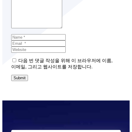
m
m
e
n
t
*
N
a
E
m
m
W
e
a
e
*
i
b
다음 번 댓글 작성을 위해 이 브라우저에 이름,
l
s
이메일, 그리고 웹사이트를 저장합니다.
*
i
t
Submit
e