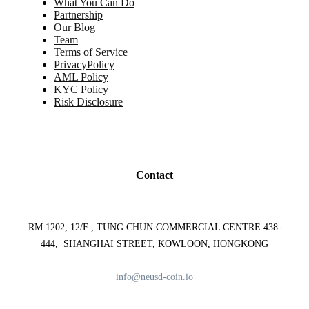
What You Can Do
Partnership
Our Blog
Team
Terms of Service
PrivacyPolicy
AML Policy
KYC Policy
Risk Disclosure
Contact
RM 1202, 12/F , TUNG CHUN COMMERCIAL CENTRE 438-
444, SHANGHAI STREET, KOWLOON, HONGKONG
info@neusd-coin.io