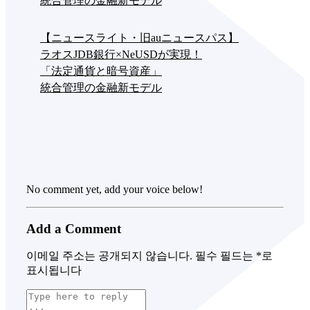
統合管理の金融新モデル
【ニュースライト・旧auニュースパス】
ラオスJDB銀行×NeUSDが実現！
「法定通貨と暗号資産」
統合管理の金融新モデル
No comment yet, add your voice below!
Add a Comment
이메일 주소는 공개되지 않습니다.
필수 필드는
*
로
표시됩니다
C
o