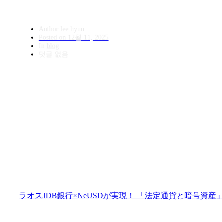
Author
lee hyun
Posted on
12월 11, 2025
In
blog
댓글 없음
ラオスJDB銀行×NeUSDが実現！ 「法定通貨と暗号