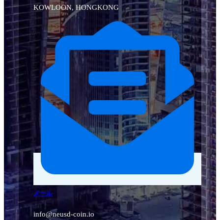
KOWLOON, HONGKONG
メール
info@neusd-coin.io