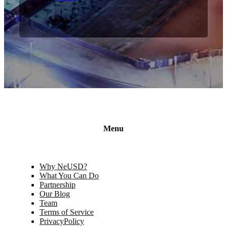
Menu
Why NeUSD?
What You Can Do
Partnership
Our Blog
Team
Terms of Service
PrivacyPolicy